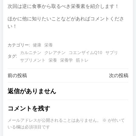
次回は逆に食事から取るべき栄養素を紹介します！
ほかに他に知りたいことなどがあればコメントくださ
い！
カテゴリー:
健康
栄養
カルニチン
クレアチン
コエンザイムQ10
サプリ
タグ:
サプリメント
栄養
栄養学
筋トレ
投
投
前の投稿
次の投稿
稿
稿
返信がありません
ナ
ナ
コメントを残す
ビ
ビ
メールアドレスが公開されることはありません。
※
が付いて
いる欄は必須項目です