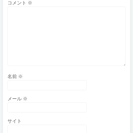
ゲ
ゲ
コメント
※
ー
ー
シ
シ
ョ
ョ
ン
ン
名前
※
メール
※
サイト