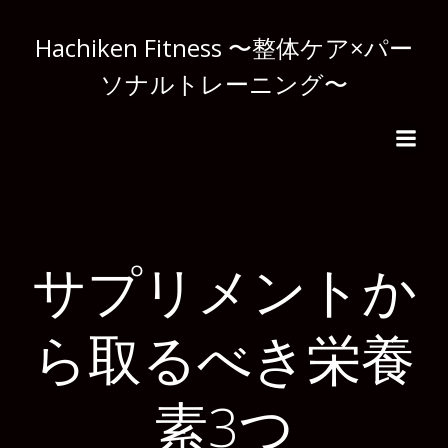
コ
ン
Hachiken Fitness 〜整体ケア×パー
テ
ソナルトレーニング〜
ン
ツ
へ
ス
キ
ッ
プ
サプリメントか
ら取るべき栄養
素3つ