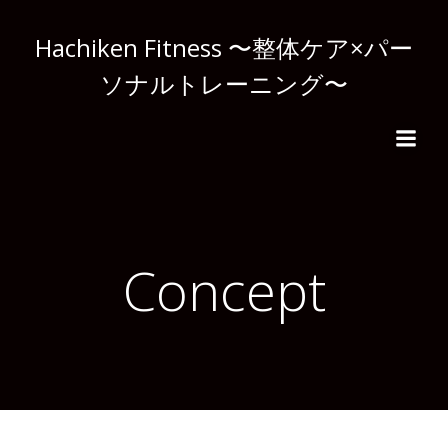
コ
ン
Hachiken Fitness 〜整体ケア×パー
テ
ソナルトレーニング〜
ン
ツ
へ
ス
キ
ッ
プ
Concept