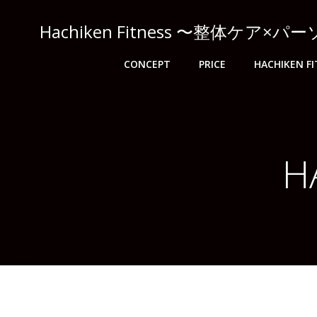
コ
ン
Hachiken Fitness 〜整体ケ
テ
ン
CONCEPT
PRICE
HACHIKEN 
ツ
へ
ス
キ
ッ
H
プ